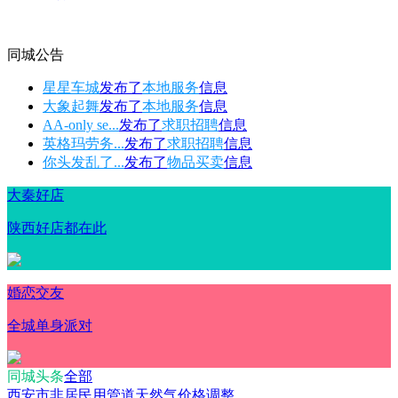
同城公告
星星车城
发布了
本地服务
信息
大象起舞
发布了
本地服务
信息
AA-only se...
发布了
求职招聘
信息
英格玛劳务...
发布了
求职招聘
信息
你头发乱了...
发布了
物品买卖
信息
大秦好店
陕西好店都在此
婚恋交友
全城单身派对
同城头条
全部
西安市非居民用管道天然气价格调整