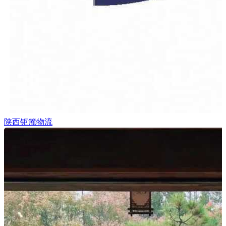
陕西钜簏物流