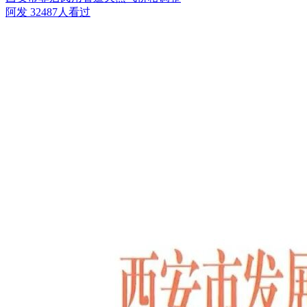
阿发
32487人看过