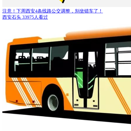
注意！下周西安4条线路公交调整，别坐错车了！
西安石头
33975人看过