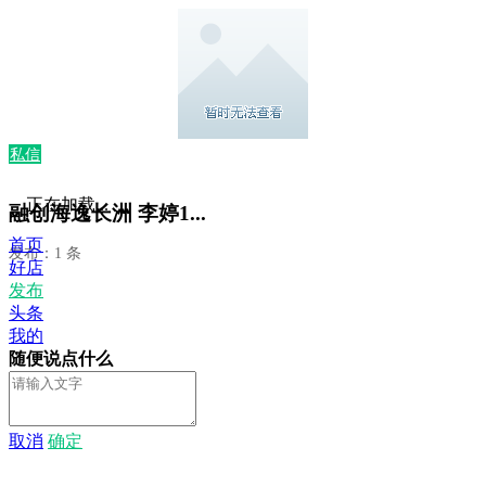
私信
正在加载...
融创海逸长洲 李婷1...
首页
发布：1 条
好店
发布
头条
我的
随便说点什么
取消
确定