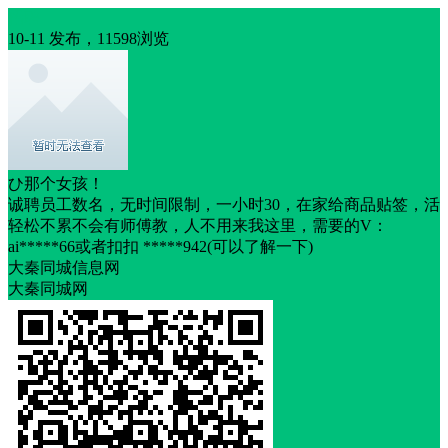
招聘
10-11 发布，11598浏览
ひ那个女孩！
诚聘员工数名，无时间限制，一小时30，在家给商品贴签，活
轻松不累不会有师傅教，人不用来我这里，需要的V：
ai*****66或者扣扣 *****942(可以了解一下)
大秦同城信息网
大秦同城网