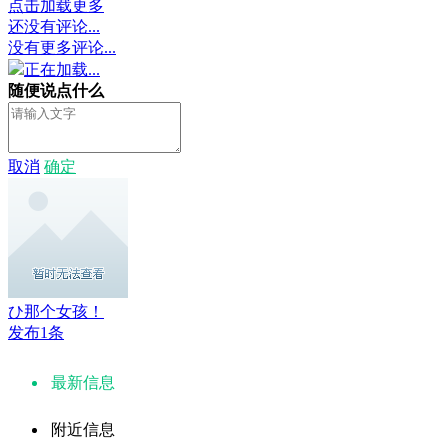
点击加载更多
还没有评论...
没有更多评论...
正在加载...
随便说点什么
取消
确定
ひ那个女孩！
发布1条
最新信息
附近信息