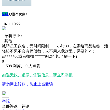
招聘
ひ那个女孩！
10-11 10:22
招聘行业 :
其他
诚聘员工数名，无时间限制，一小时30，在家给商品贴签，活
轻松不累不会有师傅教，人不用来我这里，需要的V：
ai*****66或者扣扣 *****942(可以了解一下)
0
11598 浏览、 0 人点赞
如遇无效、虚假、诈骗信息，请立即举报
请勿网上转账，防止上当受骗！
举报
全部评论
评论