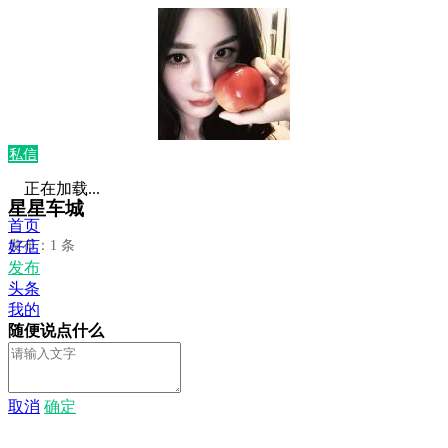
私信
正在加载...
星星车城
首页
发布：1 条
好店
发布
头条
我的
随便说点什么
取消
确定