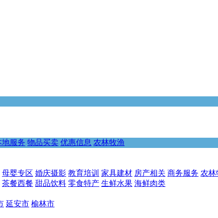
本地服务
物品买卖
优惠信息
农林牧渔
母婴专区
婚庆摄影
教育培训
家具建材
房产相关
商务服务
农林
茶餐西餐
甜品饮料
零食特产
生鲜水果
海鲜肉类
市
延安市
榆林市