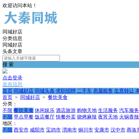
欢迎访问本站！
同城好店
分类信息
同城好店
头条文章
搜 索
点击登录
发布信息
首页
同城好店
同城头条
求职招聘
二手车
房屋租售
生意转让
首页
>
同城好店
>
餐饮美食
分类：
不限
餐饮美食
休闲娱乐
酒店旅游
购物天地
生活服务
汽车服务
不限
早点早餐
饭店餐厅
快餐外卖
烧烤麻辣
夜宵天地
火锅香辣
地区：
不限
西安市
咸阳市
宝鸡市
渭南市
铜川市
安康市
汉中市
商洛