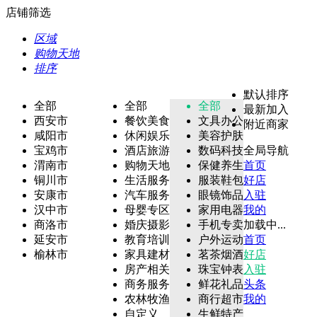
店铺筛选
区域
购物天地
排序
默认排序
全部
全部
全部
最新加入
西安市
餐饮美食
文具办公
附近商家
咸阳市
休闲娱乐
美容护肤
宝鸡市
酒店旅游
数码科技
全局导航
渭南市
购物天地
保健养生
首页
铜川市
生活服务
服装鞋包
好店
安康市
汽车服务
眼镜饰品
入驻
汉中市
母婴专区
家用电器
我的
商洛市
婚庆摄影
手机专卖
加载中...
延安市
教育培训
户外运动
首页
榆林市
家具建材
茗茶烟酒
好店
房产相关
珠宝钟表
入驻
商务服务
鲜花礼品
头条
农林牧渔
商行超市
我的
自定义
生鲜特产