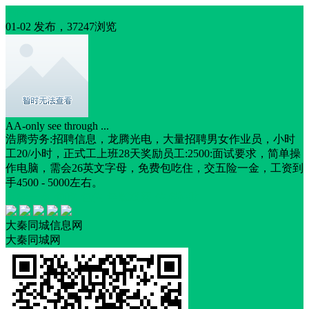
招聘
01-02 发布，37247浏览
AA-only see through ...
浩腾劳务:招聘信息，龙腾光电，大量招聘男女作业员，小时
工20/小时，正式工上班28天奖励员工:2500:面试要求，简单操
作电脑，需会26英文字母，免费包吃住，交五险一金，工资到
手4500 - 5000左右。
五险一金
包吃
包住
年底双薪
住房补助
大秦同城信息网
大秦同城网