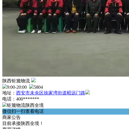
陕西钜簏物流
9:00-20:00
5804
地址：
西安市未央区徐家湾街道昭远门路
电话：400*******
钜簏物流陕西全境
微信扫一扫查看电话
商家公告
目前承接陕西全境！