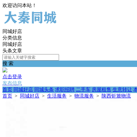
欢迎访问本站！
同城好店
分类信息
同城好店
头条文章
搜 索
点击登录
发布信息
首页
同城好店
同城头条
求职招聘
二手车
房屋租售
生意转让
首页
>
同城好店
>
生活服务
>
物流服务
>
陕西钜簏物流