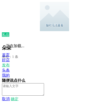
私信
正在加载...
朵朵
首页
发布：1 条
好店
发布
头条
我的
随便说点什么
取消
确定