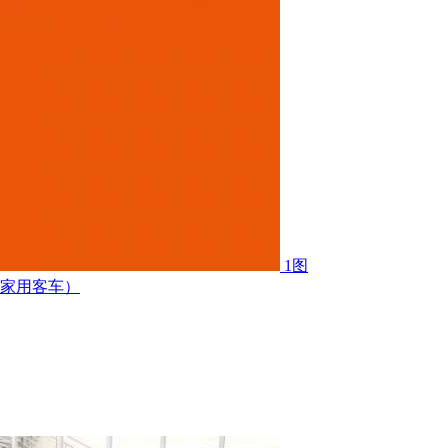
1图
限家用客车）