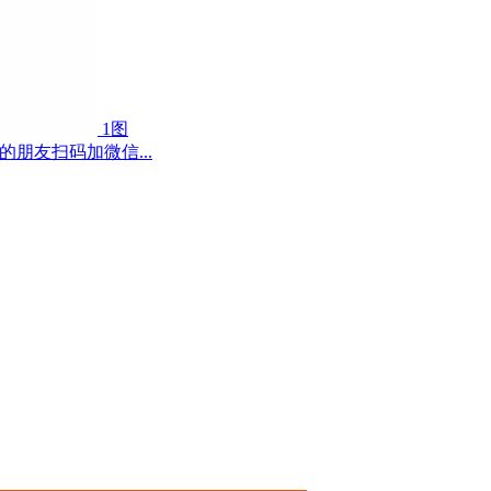
1图
的朋友扫码加微信...