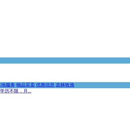
本地服务
物品买卖
优惠信息
农林牧渔
历不限，月...