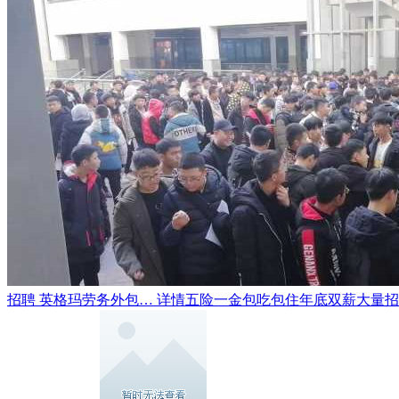
招聘 英格玛劳务外包… 详情五险一金包吃包住年底双薪大量招聘