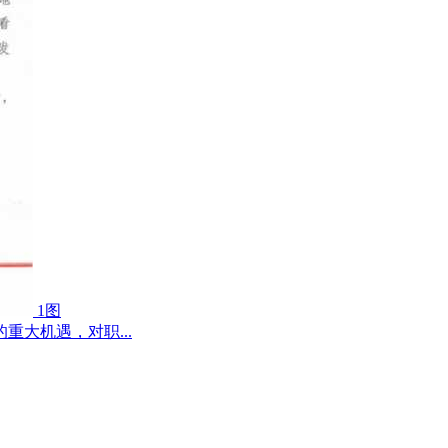
1图
大机遇，对职...