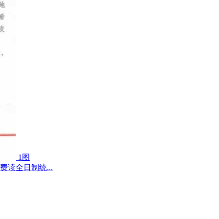
1图
费读全日制统...