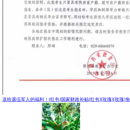
送给退伍军人的福利！[红包]国家财政补贴[红包][玫瑰][玫瑰]免