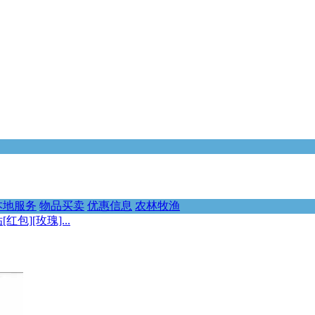
本地服务
物品买卖
优惠信息
农林牧渔
][玫瑰]...