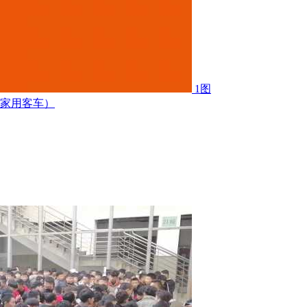
1图
限家用客车）