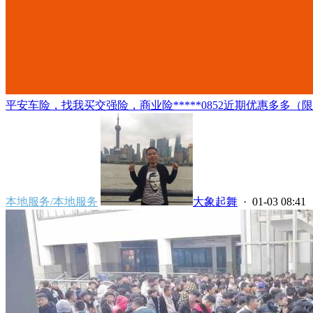
平安车险，找我买交强险，商业险*****0852近期优惠多多（
本地服务/本地服务
大象起舞
· 01-03 08:41