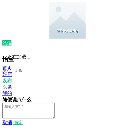
私信
正在加载...
怡宝
首页
发布：1 条
好店
发布
头条
我的
随便说点什么
取消
确定