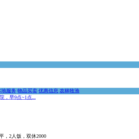
本地服务
物品买卖
优惠信息
农林牧渔
早9点~1点...
，2人饭，双休2000