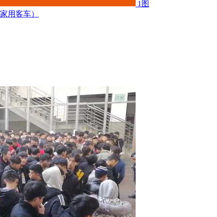
1图
限家用客车）