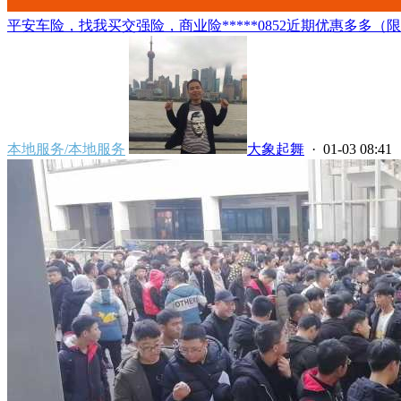
平安车险，找我买交强险，商业险*****0852近期优惠多多（
本地服务/本地服务
大象起舞
· 01-03 08:41