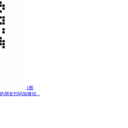
1图
的朋友扫码加微信...