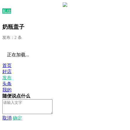
私信
奶瓶盖子
发布：2 条
正在加载...
首页
好店
发布
头条
我的
随便说点什么
取消
确定