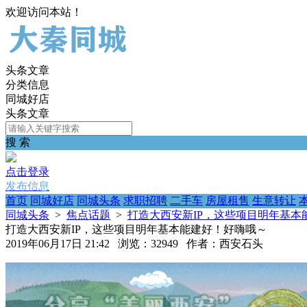
欢迎访问本站！
头条文章
分类信息
同城好店
头条文章
搜 索
点击登录
发布信息
首页
同城好店
同城头条
求职招聘
二手车
房屋租售
生意转让
同城头条
>
焦点话题
>
打造大西安新IP，这些项目明年基本
打造大西安新IP，这些项目明年基本能建好！好嗨哦～
2019年06月17日 21:42 浏览：32949 作者：西安石头