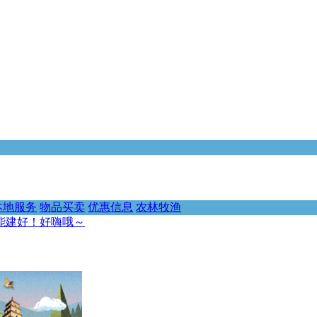
本地服务
物品买卖
优惠信息
农林牧渔
能建好！好嗨哦～