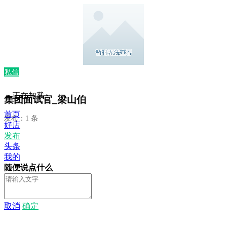
私信
正在加载...
集团面试官_梁山伯
首页
发布：1 条
好店
发布
头条
我的
随便说点什么
取消
确定